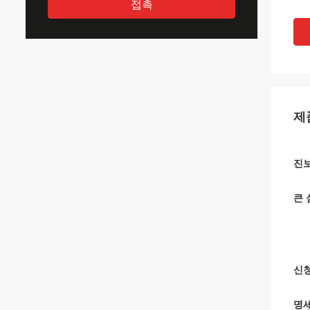
접촉
제
진보
큰 
신청
명세