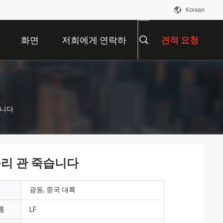
Korean
화면
저희에게 연락하
견적 요청
십시오
습니다
구리 관 죽습니다
광동, 중국 대륙
름
LF