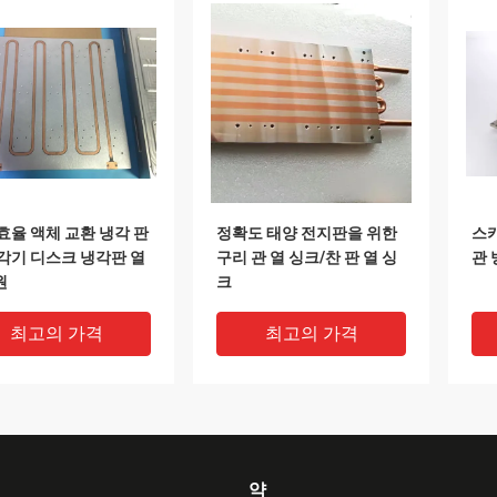
효율 액체 교환 냉각 판
정확도 태양 전지판을 위한
스카
각기 디스크 냉각판 열
구리 관 열 싱크/찬 판 열 싱
관 
원
크
최고의 가격
최고의 가격
약