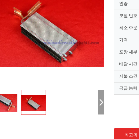
인증
모델 번호
최소 주문
가격
포장 세부
배달 시간
지불 조건
공급 능력
최고의