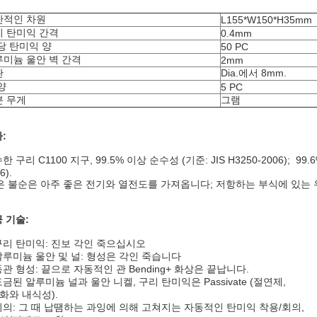
반적인 차원
L155*W150*H35mm
리 탄미익 간격
0.4mm
당 탄미익 양
50 PC
미늄 울안 벽 간격
2mm
관
Dia.에서 8mm.
양
5 PC
분 무게
그램
:
한 구리 C1100 지구, 99.5% 이상 순수성 (기준: JIS H3250-2006); 9
6).
은 불순은 아주 좋은 전기와 열전도를 가져옵니다; 저항하는 부식에 있는 우
 기술:
구리 탄미익: 진보 각인 죽으십시오
알루미늄 울안 및 널: 형성은 각인 죽습니다
동관 형성: 끝으로 자동적인 관 Bending+ 화상은 끝납니다.
금된 알루미늄 널과 울안 니켈, 구리 탄미익은 Passivate (절연제,
화와 내식성).
회의: 그 때 납땜하는 과잉에 의해 고쳐지는 자동적인 탄미익 착용/회의,