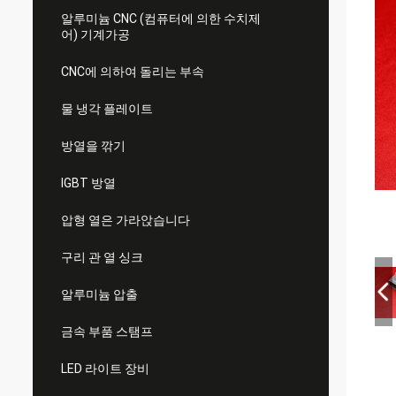
알루미늄 CNC (컴퓨터에 의한 수치제
어) 기계가공
CNC에 의하여 돌리는 부속
물 냉각 플레이트
방열을 깎기
IGBT 방열
압형 열은 가라앉습니다
구리 관 열 싱크
알루미늄 압출
금속 부품 스탬프
LED 라이트 장비