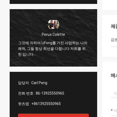
제
Perus Colette
강
그것에 의하여 LiFong를 가진 사업하는 나의
나는 L
쾌락, 그들 항상 최선을 다합니다 저희를 위
좋아합
한 입니다.
리의 
메
담당자 :
Carl Peng
전화 번호 :
86-13925550965
왓츠앱 :
+8613925550965