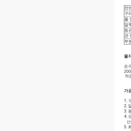
전
구
줄 
알루
동
관 
부
물자
순수
200
적
가공
1.
2.
3.
4.
도
산
5.